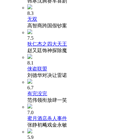
韩寒沈腾赛车喜剧
8.3
无双
高智商跨国假钞案
7.5
狄仁杰之四大天王
赵又廷饰神探除魔
8.1
侠盗联盟
刘德华对决让雷诺
6.7
有完没完
范伟领衔放肆一笑
7.0
蜜月酒店杀人事件
张静初飚戏金永敏
5.9