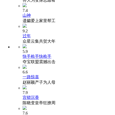
佟大为变身志愿者
7.4
山神
遗孀爱上家里帮工
9.2
过年
众星云集共贺大年
5.9
快手枪手快枪手
夺宝联盟震撼出击
6.6
一路惊喜
赵丽颖产子为人母
7.9
宫锁沉香
陈晓变皇帝狂撩周
7.6