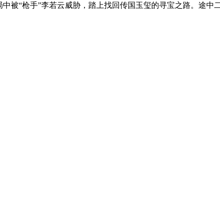
局中被“枪手”李若云威胁，踏上找回传国玉玺的寻宝之路。途中