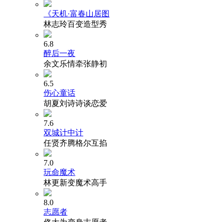
《天机·富春山居图
林志玲百变造型秀
6.8
醉后一夜
余文乐情牵张静初
6.5
伤心童话
胡夏刘诗诗谈恋爱
7.6
双城计中计
任贤齐腾格尔互掐
7.0
玩命魔术
林更新变魔术高手
8.0
志愿者