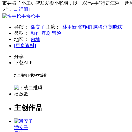
市井骗子小庄机智却爱耍小聪明，以一双“快手”行走江湖，赌
盟”。
...
[详细]
…
导演
：
潘安子
主演
：
林更新
张静初
腾格尔
刘晓庆
类型
：
动作
喜剧
冒险
地区
：
内地
[更多资料]
分享
下载APP
扫二维码下载APP观看
播放数
主创作品
潘安子