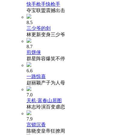
快手枪手快枪手
夺宝联盟震撼出击
8.5
三少爷的剑
林更新变身三少爷
8.7
煎饼侠
群星阵容爆笑不停
6.6
一路惊喜
赵丽颖产子为人母
7.0
天机·富春山居图
林志玲演百变虐恋
7.9
宫锁沉香
陈晓变皇帝狂撩周