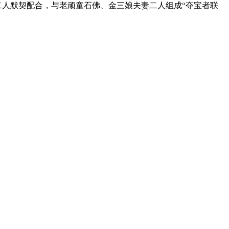
二人默契配合，与老顽童石佛、金三娘夫妻二人组成“夺宝者联