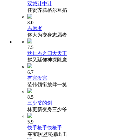
双城计中计
任贤齐腾格尔互掐
8.0
志愿者
佟大为变身志愿者
7.5
狄仁杰之四大天王
赵又廷饰神探除魔
6.7
有完没完
范伟领衔放肆一笑
8.5
三少爷的剑
林更新变身三少爷
5.9
快手枪手快枪手
夺宝联盟震撼出击