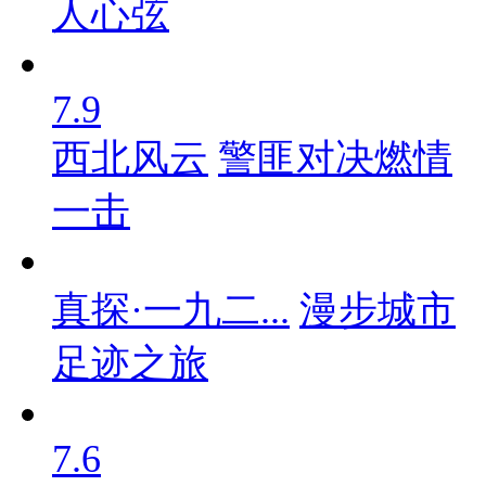
人心弦
7.9
西北风云
警匪对决燃情
一击
真探·一九二...
漫步城市
足迹之旅
7.6