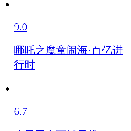
9.0
哪吒之魔童闹海·百亿进
行时
6.7