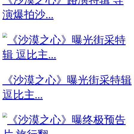
演爆拍沙...
《沙漠之心》曝光街采特辑
逗比主...