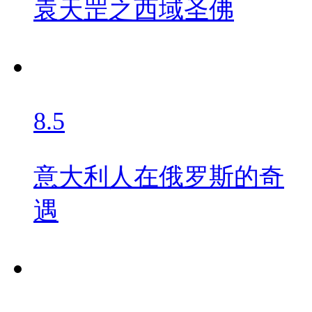
袁天罡之西域圣佛
8.5
意大利人在俄罗斯的奇
遇