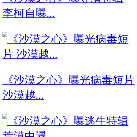
李柯自曝...
《沙漠之心》曝光病毒短片
沙漠越...