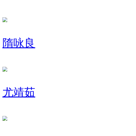
隋咏良
尤靖茹