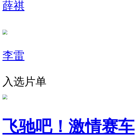
薛祺
李雷
入选片单
飞驰吧！激情赛车