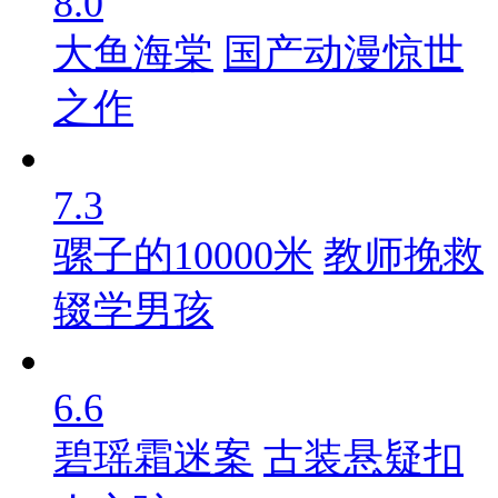
8.0
大鱼海棠
国产动漫惊世
之作
7.3
骡子的10000米
教师挽救
辍学男孩
6.6
碧瑶霜迷案
古装悬疑扣