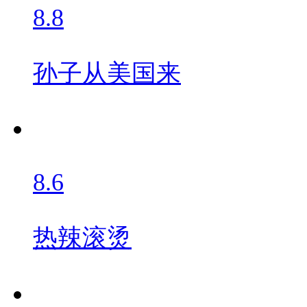
8.8
孙子从美国来
8.6
热辣滚烫