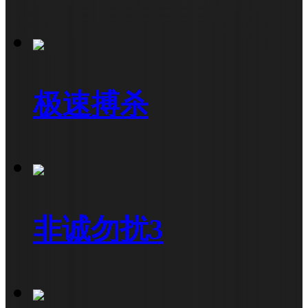
极速搏杀
非诚勿扰3