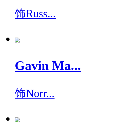
饰
Russ...
Gavin Ma...
饰
Norr...