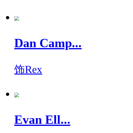
Dan Camp...
饰
Rex
Evan Ell...