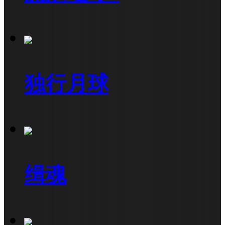
独行月球
缉魂