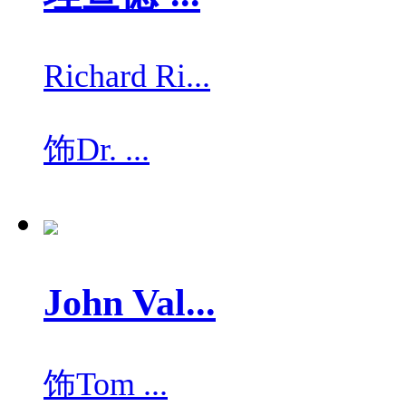
Richard Ri...
饰
Dr. ...
John Val...
饰
Tom ...