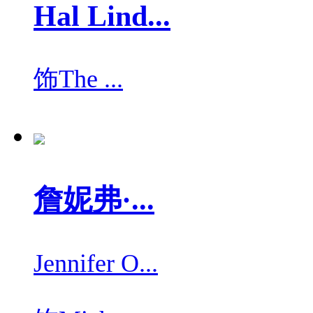
Hal Lind...
饰
The ...
詹妮弗·...
Jennifer O...