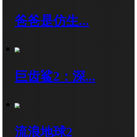
爸爸是仿生...
巨齿鲨2：深...
流浪地球2