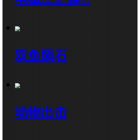
双鱼陨石
动物出击