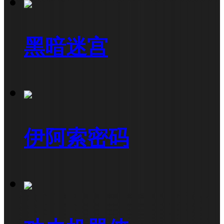
黑暗迷宫
伊阿索密码