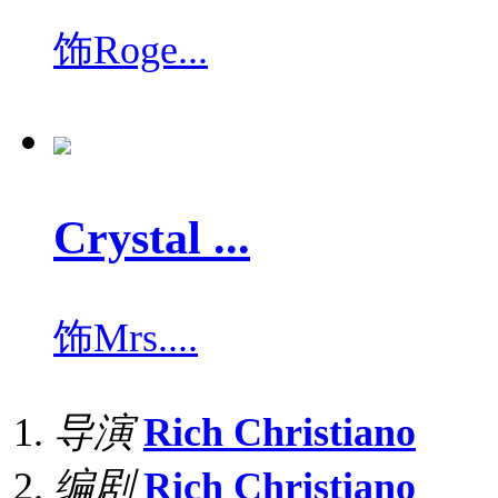
饰
Roge...
Crystal ...
饰
Mrs....
导演
Rich Christiano
编剧
Rich Christiano