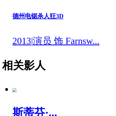
德州电锯杀人狂3D
2013
|
演员 饰 Farnsw...
相关影人
斯蒂芬·...