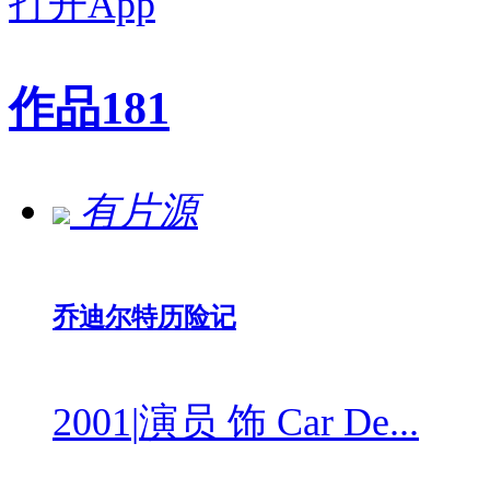
打开App
作品
181
有片源
乔迪尔特历险记
2001
|
演员 饰 Car De...