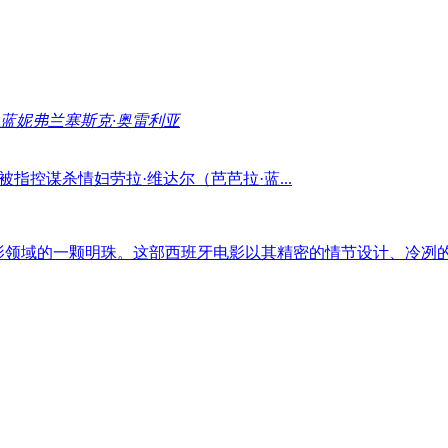
·蓝妮
弗兰塞斯克·奥雷利亚
指控谋杀情妇劳拉·维达尔（芭芭拉·蓝...
影领域的一颗明珠。这部西班牙电影以其精密的情节设计、冷冽