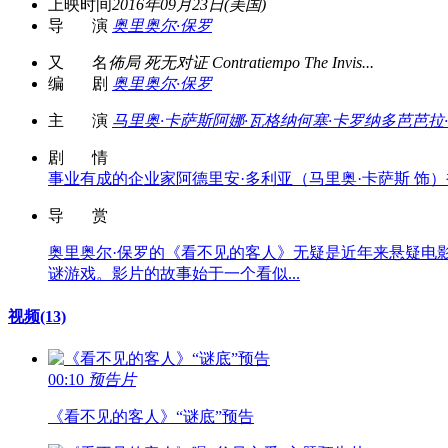
上映时间
2016年09月23日(美国)
导 演
奥里奥尔·保罗
又 名
佈局 死无对证 Contratiempo The Invis...
编 剧
奥里奥尔·保罗
主 演
马里奥·卡萨斯
阿娜·瓦格纳
何塞·卡罗纳多
芭芭拉
剧 情
事业有成的企业家阿德里安·多利亚（马里奥·卡萨斯 饰）被
导 赏
奥里奥尔·保罗的《看不见的客人》无疑是近年来悬疑电
谜游戏。影片的故事始于一个看似...
视频
(13)
00:10
预告片
《看不见的客人》“谜底”预告