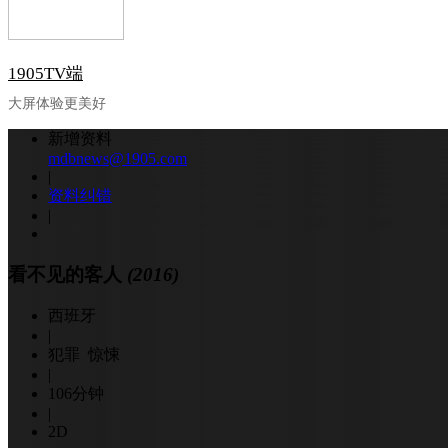
1905TV端
大屏体验更美好
新增资料
mdbnews@1905.com
|
资料纠错
|
看不见的客人
(2016)
西班牙
|
犯罪 惊悚
|
106分钟
|
2D