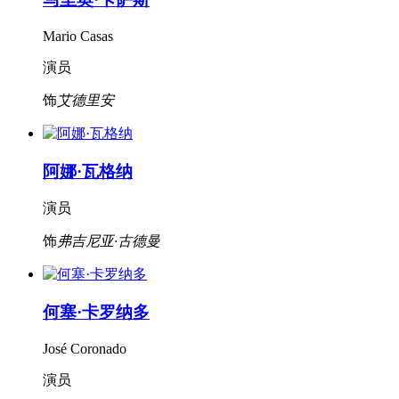
Mario Casas
演员
饰
艾德里安
阿娜·瓦格纳
演员
饰
弗吉尼亚·古德曼
何塞·卡罗纳多
José Coronado
演员