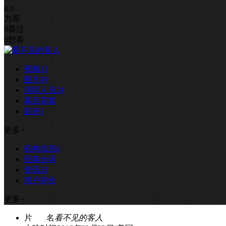
8.0
力荐
0
看过
0
想看
视频
13
图片
49
演职人员
24
幕后花絮
影评
1
更多
+
机构信息
6
经典台词
资讯
33
用户评价
更多
+
片 名
看不见的客人