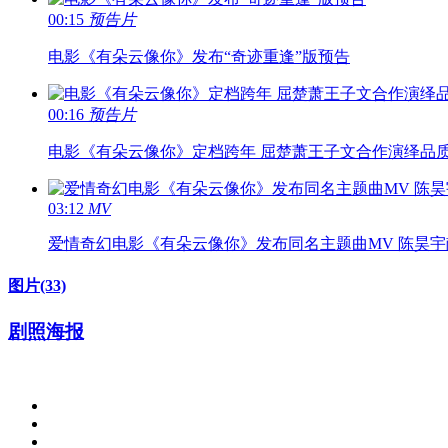
00:15
预告片
电影《有朵云像你》发布“奇迹重逢”版预告
00:16
预告片
电影《有朵云像你》定档跨年 屈楚萧王子文合作演绎品
03:12
MV
爱情奇幻电影《有朵云像你》发布同名主题曲MV 陈昊宇
图片
(33)
剧照海报