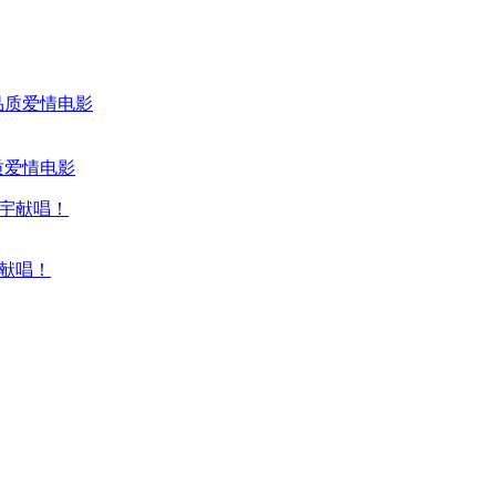
质爱情电影
献唱！