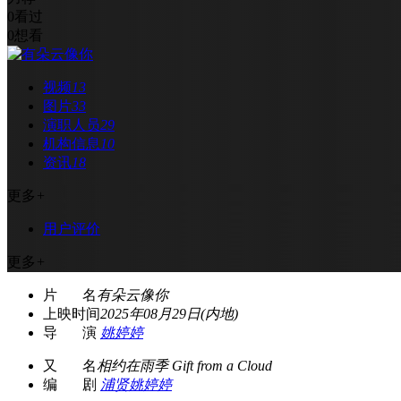
0
看过
0
想看
视频
13
图片
33
演职人员
29
机构信息
10
资讯
18
更多
+
用户评价
更多
+
片 名
有朵云像你
上映时间
2025年08月29日(内地)
导 演
姚婷婷
又 名
相约在雨季 Gift from a Cloud
编 剧
浦贤
姚婷婷