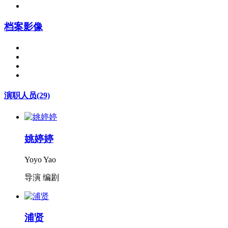
档案影像
演职人员
(29)
姚婷婷
Yoyo Yao
导演 编剧
浦贤