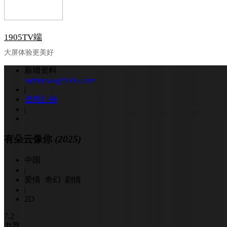
1905TV端
大屏体验更美好
新增资料
mdbnews@1905.com
|
资料纠错
|
有朵云像你
(2025)
中国
|
爱情 奇幻 剧情
|
2D
7.2
力荐