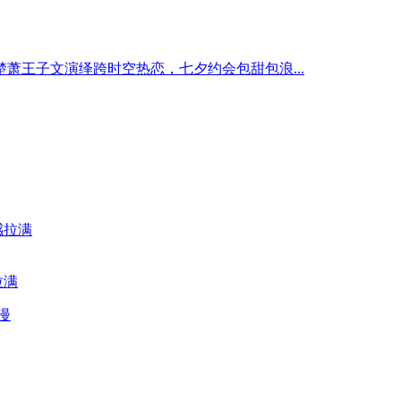
萧王子文演绎跨时空热恋，七夕约会包甜包浪...
拉满