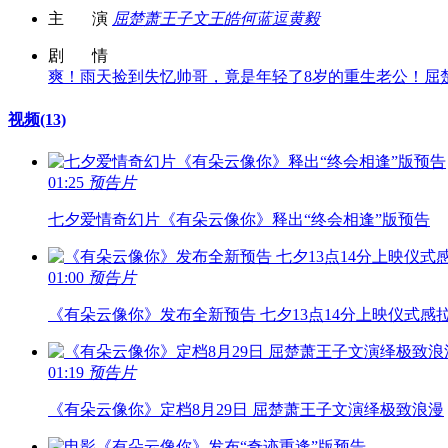
主 演
屈楚萧
王子文
王皓
何蓝逗
黄毅
剧 情
爽！雨天捡到失忆帅哥，竟是年轻了8岁的重生老公！屈楚
视频
(13)
01:25
预告片
七夕爱情奇幻片《有朵云像你》释出“终会相逢”版预告
01:00
预告片
《有朵云像你》发布全新预告 七夕13点14分上映仪式感
01:19
预告片
《有朵云像你》定档8月29日 屈楚萧王子文演绎极致浪漫