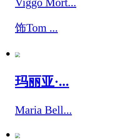
Viggo Mort...
饰
Tom ...
玛丽亚·...
Maria Bell...