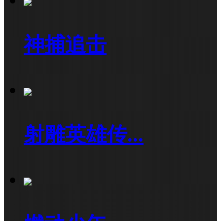
神捕追击
射雕英雄传...