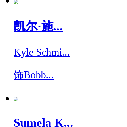
凯尔·施...
Kyle Schmi...
饰
Bobb...
Sumela K...