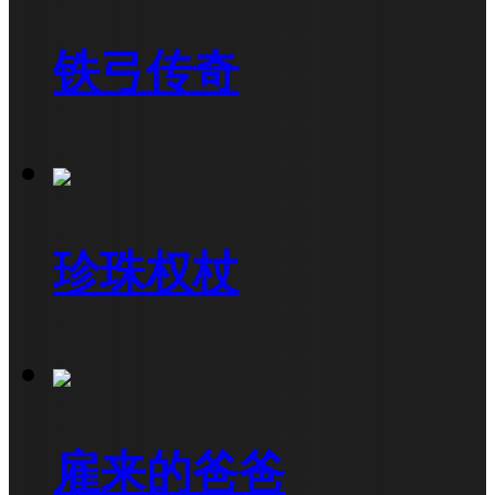
铁弓传奇
珍珠权杖
雇来的爸爸