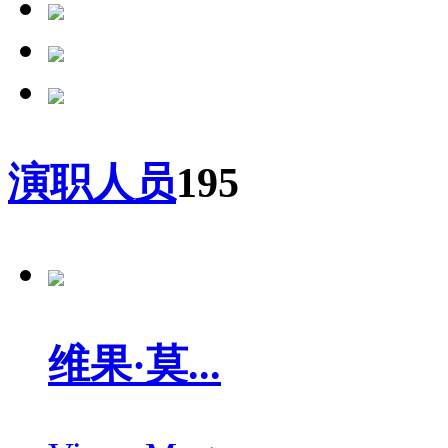
演职人员
195
维果·莫...