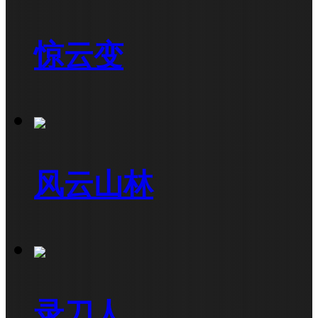
惊云变
风云山林
录刀人