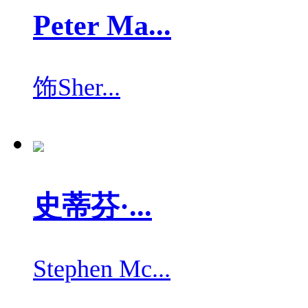
Peter Ma...
饰
Sher...
史蒂芬·...
Stephen Mc...