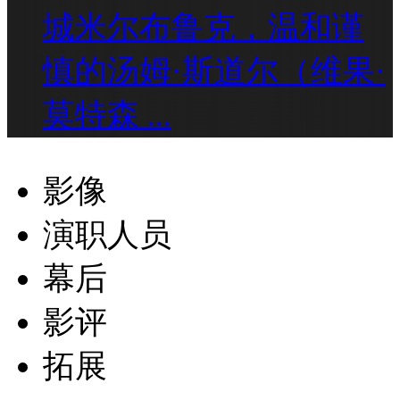
城米尔布鲁克，温和谨
慎的汤姆·斯道尔（维果·
莫特森 ...
影像
演职人员
幕后
影评
拓展