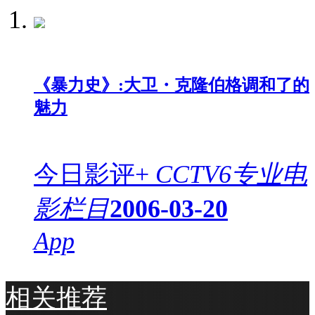
《暴力史》:大卫・克隆伯格调和了的
魅力
今日影评+
CCTV6专业电
影栏目
2006-03-20
App
相关推荐