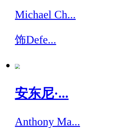
Michael Ch...
饰
Defe...
安东尼·...
Anthony Ma...