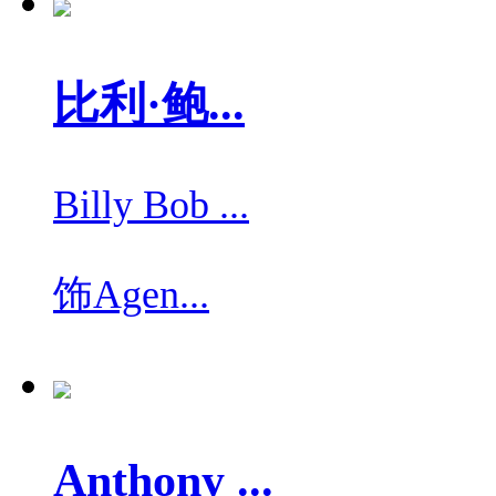
比利·鲍...
Billy Bob ...
饰
Agen...
Anthony ...