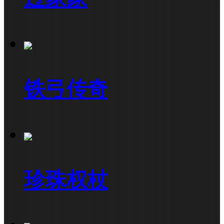
铁弓传奇
珍珠权杖