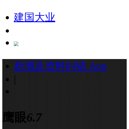
建国大业
新增及资料纠错
App
|
鹰眼
6.7