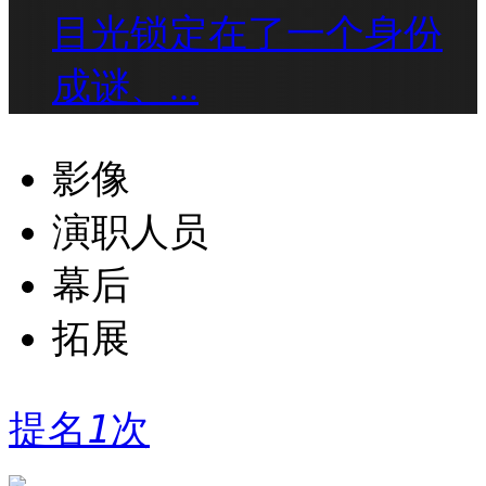
目光锁定在了一个身份
成谜、...
影像
演职人员
幕后
拓展
提名
1
次