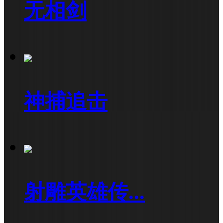
无相剑
神捕追击
射雕英雄传...