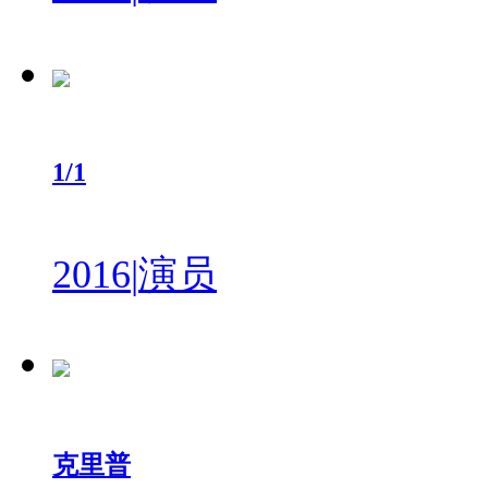
1/1
2016
|
演员
克里普