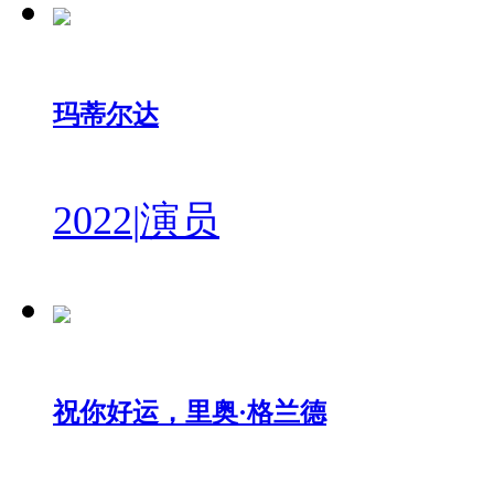
玛蒂尔达
2022
|
演员
祝你好运，里奥·格兰德