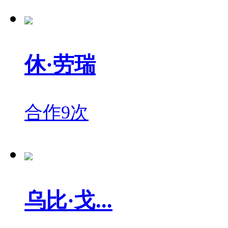
休·劳瑞
合作9次
乌比·戈...