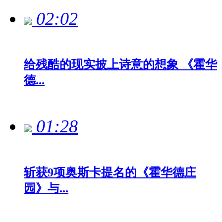
02:02
给残酷的现实披上诗意的想象 《霍华
德...
01:28
斩获9项奥斯卡提名的《霍华德庄
园》与...