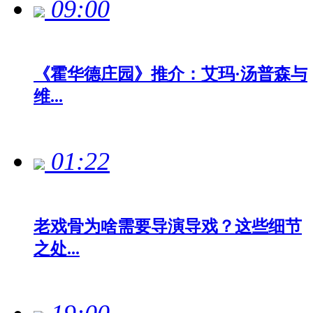
09:00
《霍华德庄园》推介：艾玛·汤普森与
维...
01:22
老戏骨为啥需要导演导戏？这些细节
之处...