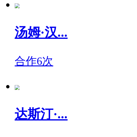
汤姆·汉...
合作6次
达斯汀·...