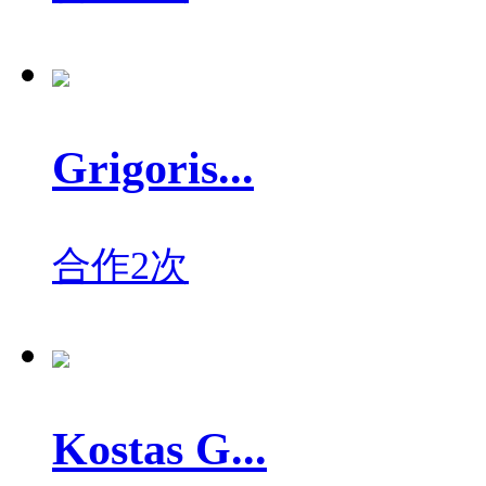
Grigoris...
合作2次
Kostas G...