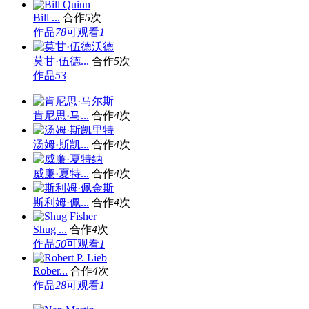
Bill ...
合作
5
次
作品
78
可观看
1
莫甘·伍德...
合作
5
次
作品
53
肯尼思·马...
合作
4
次
汤姆·斯凯...
合作
4
次
威廉·夏特...
合作
4
次
斯利姆·佩...
合作
4
次
Shug ...
合作
4
次
作品
50
可观看
1
Rober...
合作
4
次
作品
28
可观看
1