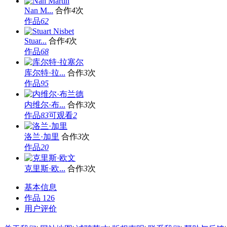
Nan M...
合作
4
次
作品
62
Stuar...
合作
4
次
作品
68
库尔特·拉...
合作
3
次
作品
95
内维尔·布...
合作
3
次
作品
83
可观看
2
洛兰·加里
合作
3
次
作品
20
克里斯·欧...
合作
3
次
基本信息
作品
126
用户评价