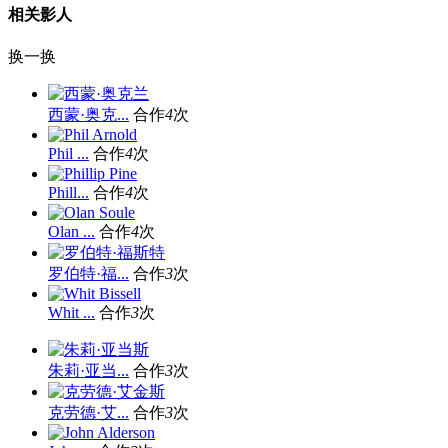
相关影人
换一换
西蒙·奥克...
合作
4
次
Phil ...
合作
4
次
Phill...
合作
4
次
Olan ...
合作
4
次
罗伯特·福...
合作
3
次
Whit ...
合作
3
次
朱莉·亚当...
合作
3
次
克劳德·艾...
合作
3
次