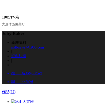
1905TV端
大屏体验更美好
Joby Baker
新增资料
mdbnews@1905.com
|
资料纠错
|
姓 名
Joby Baker
职 业
演员
作品
(27)