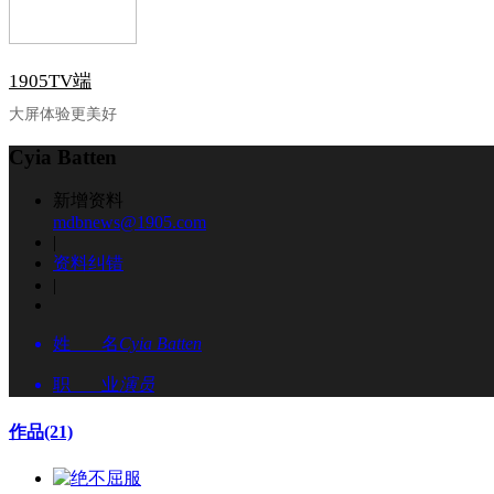
1905TV端
大屏体验更美好
Cyia Batten
新增资料
mdbnews@1905.com
|
资料纠错
|
姓 名
Cyia Batten
职 业
演员
作品
(21)