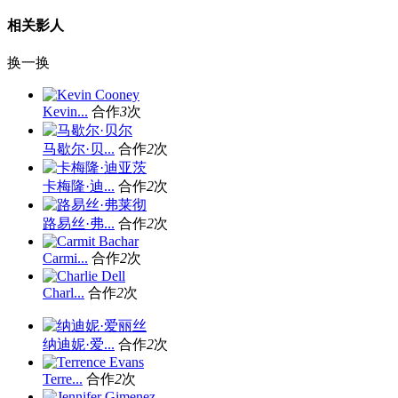
相关影人
换一换
Kevin...
合作
3
次
马歇尔·贝...
合作
2
次
卡梅隆·迪...
合作
2
次
路易丝·弗...
合作
2
次
Carmi...
合作
2
次
Charl...
合作
2
次
纳迪妮·爱...
合作
2
次
Terre...
合作
2
次