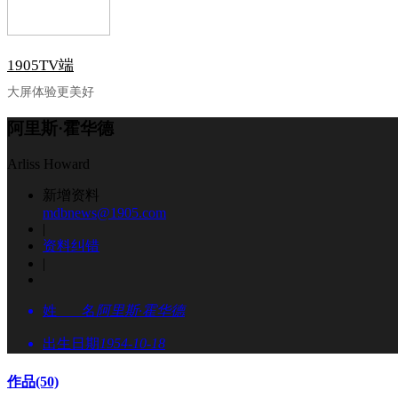
1905TV端
大屏体验更美好
阿里斯·霍华德
Arliss Howard
新增资料
mdbnews@1905.com
|
资料纠错
|
姓 名
阿里斯·霍华德
出生日期
1954-10-18
作品
(50)