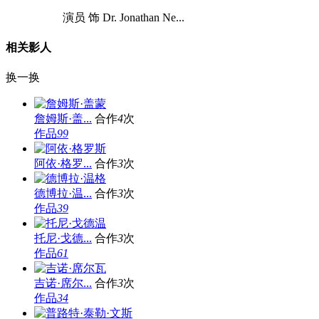
演员 饰 Dr. Jonathan Ne...
相关影人
换一换
詹姆斯·盖...
合作
4
次
作品
99
阿依·格罗...
合作
3
次
德博拉·温...
合作
3
次
作品
39
托尼·戈德...
合作
3
次
作品
61
吉诺·席尔...
合作
3
次
作品
34