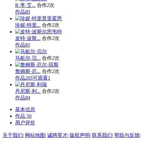
R·李·艾...
合作
2
次
作品
85
珍妮·特里...
合作
2
次
皮特·波斯...
合作
2
次
作品
81
马歇尔·贝...
合作
2
次
詹姆斯·厄...
合作
2
次
作品
205
可观看
1
丹尼斯·利...
合作
2
次
作品
84
基本信息
作品
50
用户评价
关于我们
|
网站地图
|
诚聘英才
|
版权声明
|
联系我们
|
帮助与反馈
|