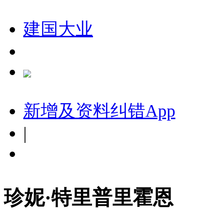
建国大业
新增及资料纠错
App
|
珍妮·特里普里霍恩