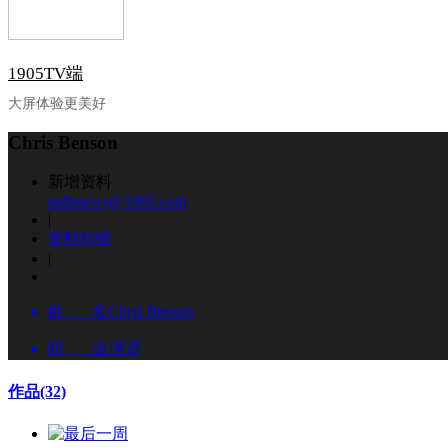
1905TV端
大屏体验更美好
Chris Benson
新增资料
mdbnews@1905.com
|
资料纠错
|
姓 名
Chris Benson
职 业
演员
作品
(32)