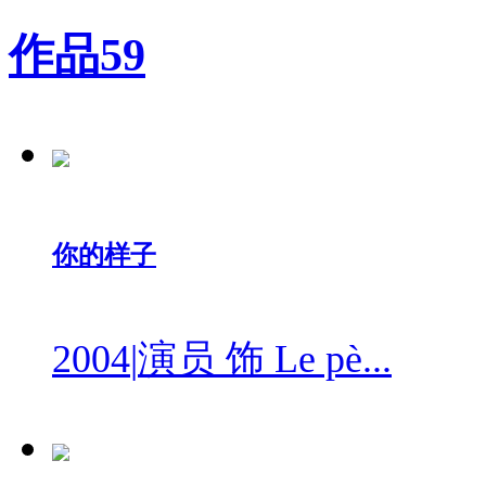
作品
59
你的样子
2004
|
演员 饰 Le pè...