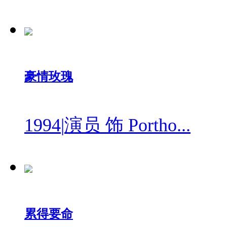
豪情玫瑰
1994
|
演员 饰 Portho...
累得要命