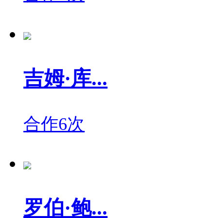
吉姆·库...
合作6次
罗伯·鲍...