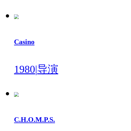
Casino
1980
|
导演
C.H.O.M.P.S.