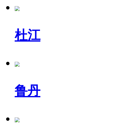
杜江
鲁丹