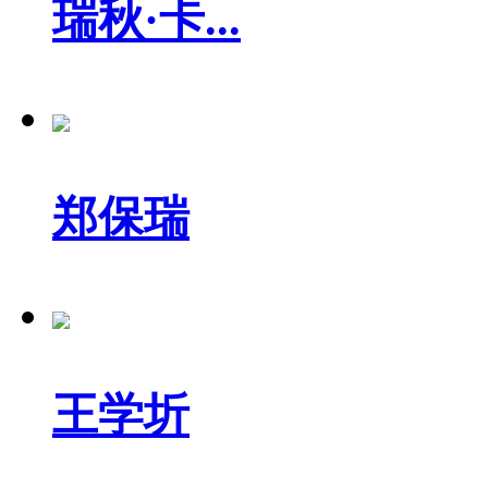
瑞秋·卡...
郑保瑞
王学圻