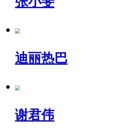
张小斐
迪丽热巴
谢君伟