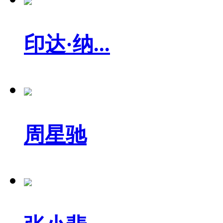
印达·纳...
周星驰