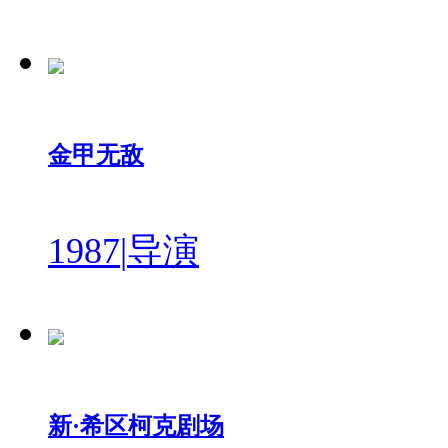
金甲无敌
1987
|
导演
新·希区柯克剧场