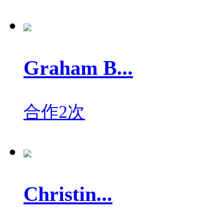
Graham B...
合作2次
Christin...