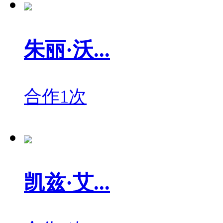
朱丽·沃...
合作1次
凯兹·艾...