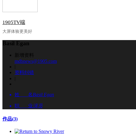
1905TV端
大屏体验更美好
Basil Egan
新增资料
mdbnews@1905.com
|
资料纠错
|
姓 名
Basil Egan
职 业
演员
作品
(3)