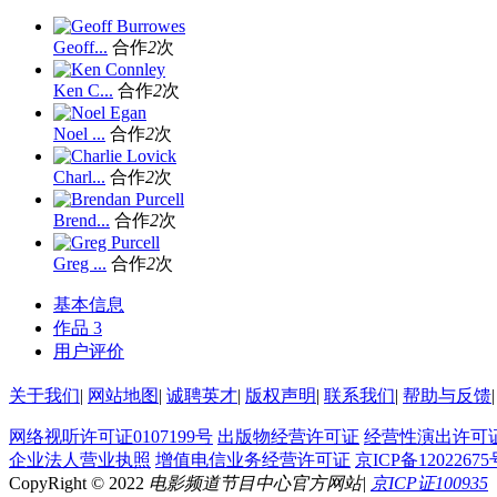
Geoff...
合作
2
次
Ken C...
合作
2
次
Noel ...
合作
2
次
Charl...
合作
2
次
Brend...
合作
2
次
Greg ...
合作
2
次
基本信息
作品
3
用户评价
关于我们
|
网站地图
|
诚聘英才
|
版权声明
|
联系我们
|
帮助与反馈
|
网络视听许可证0107199号
出版物经营许可证
经营性演出许可
企业法人营业执照
增值电信业务经营许可证
京ICP备12022675
CopyRight © 2022
电影频道节目中心官方网站
|
京ICP证100935