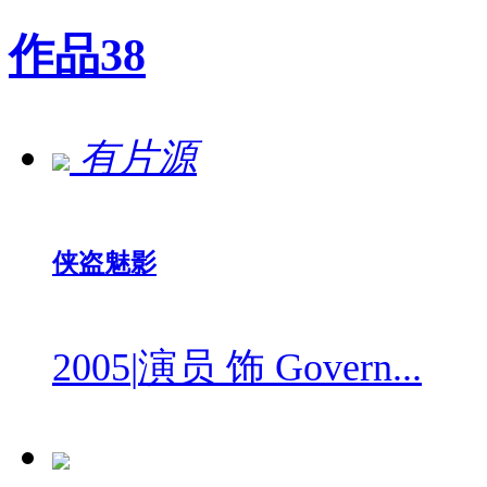
作品
38
有片源
侠盗魅影
2005
|
演员 饰 Govern...