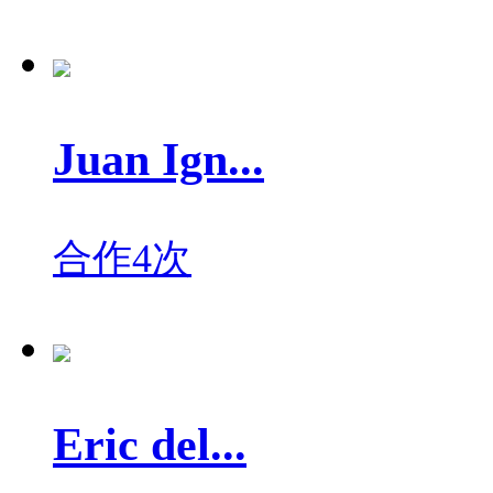
Juan Ign...
合作4次
Eric del...