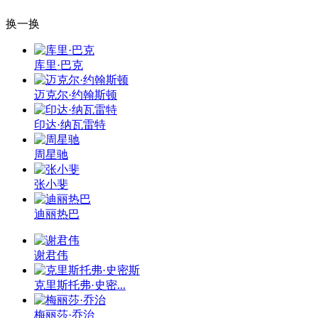
换一换
库里·巴克
迈克尔·约翰斯顿
印达·纳瓦雷特
周星驰
张小斐
迪丽热巴
谢君伟
克里斯托弗·史密...
梅丽莎·乔治