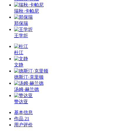
瑞秋·卡帕尼
郑保瑞
王学圻
杜江
文静
德斯汀·克里顿
汤姆·赫兰德
赞达亚
基本信息
作品
21
用户评价