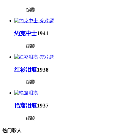
编剧
有片源
约克中士
1941
编剧
有片源
红衫泪痕
1938
编剧
艳窟泪痕
1937
编剧
热门影人