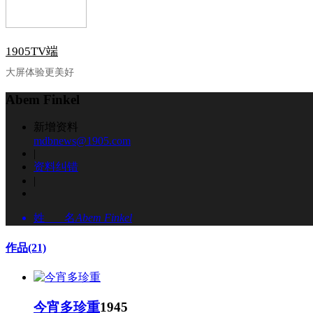
1905TV端
大屏体验更美好
Abem Finkel
新增资料
mdbnews@1905.com
|
资料纠错
|
姓 名
Abem Finkel
作品
(21)
今宵多珍重
1945