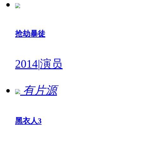
抢劫暴徒
2014
|
演员
有片源
黑衣人3