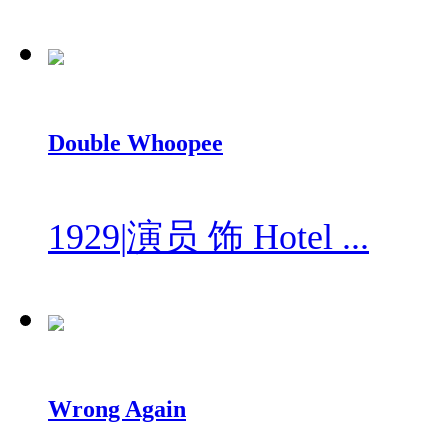
Double Whoopee
1929
|
演员 饰 Hotel ...
Wrong Again