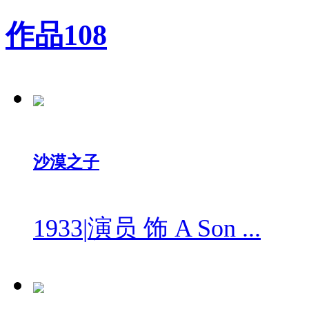
作品
108
沙漠之子
1933
|
演员 饰 A Son ...