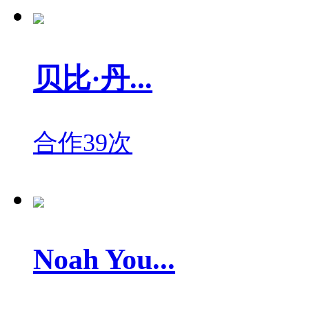
贝比·丹...
合作39次
Noah You...