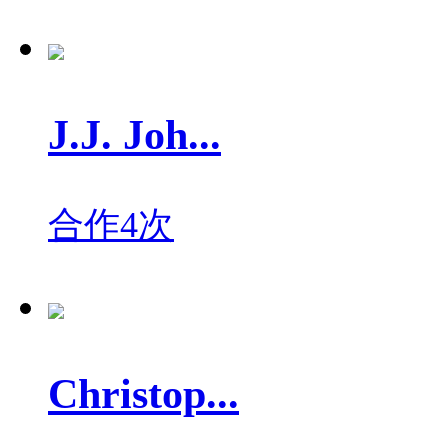
J.J. Joh...
合作4次
Christop...