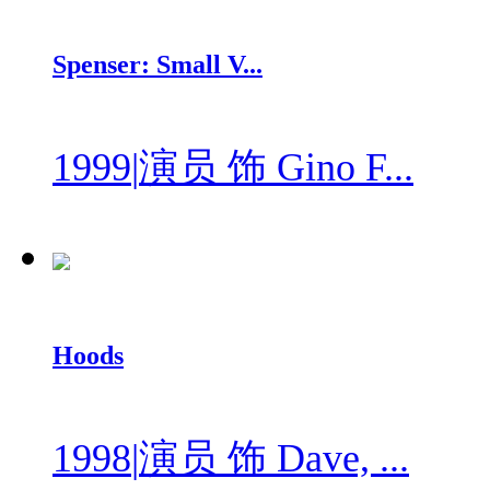
Spenser: Small V...
1999
|
演员 饰 Gino F...
Hoods
1998
|
演员 饰 Dave, ...