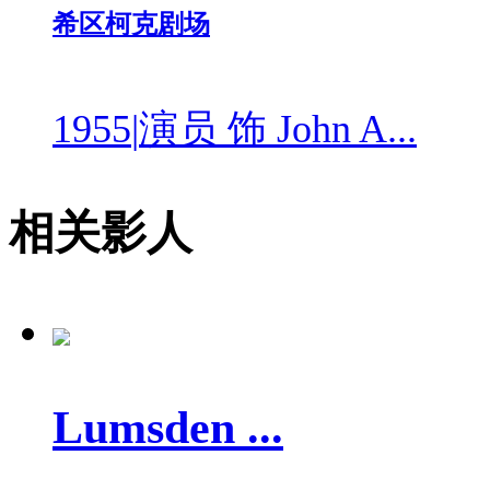
希区柯克剧场
1955
|
演员 饰 John A...
相关影人
Lumsden ...