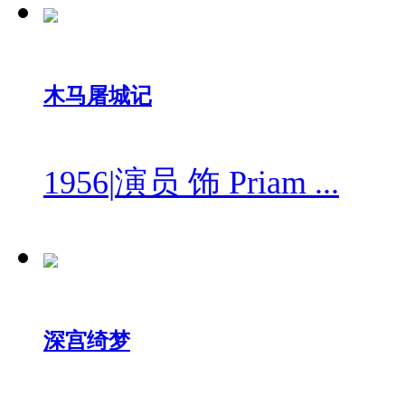
木马屠城记
1956
|
演员 饰 Priam ...
深宫绮梦