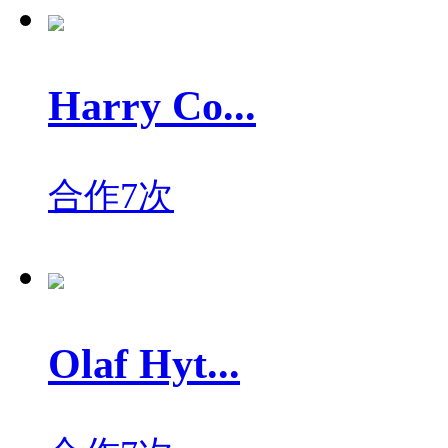
Harry Co...
合作7次
Olaf Hyt...