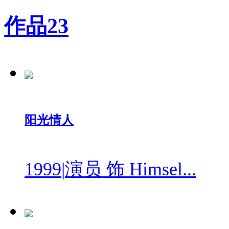
作品
23
阳光情人
1999
|
演员 饰 Himsel...