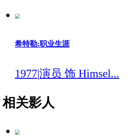
希特勒:职业生涯
1977
|
演员 饰 Himsel...
相关影人