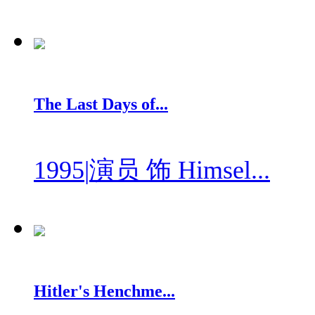
The Last Days of...
1995
|
演员 饰 Himsel...
Hitler's Henchme...