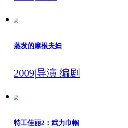
蒸发的摩根夫妇
2009
|
导演 编剧
特工佳丽2：武力巾帼