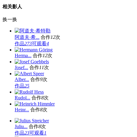
相关影人
换一换
阿道夫·希...
合作
12
次
作品
273
可观看
4
Herma...
合作
12
次
Josef...
合作
11
次
Alber...
合作
9
次
作品
25
Rudol...
合作
8
次
Heinr...
合作
8
次
Juliu...
合作
8
次
作品
23
可观看
1