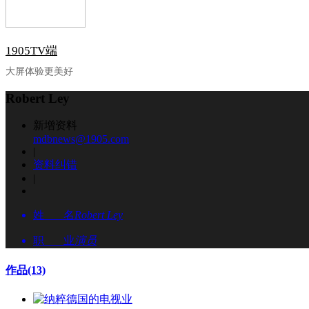
1905TV端
大屏体验更美好
Robert Ley
新增资料
mdbnews@1905.com
|
资料纠错
|
姓 名
Robert Ley
职 业
演员
作品
(13)