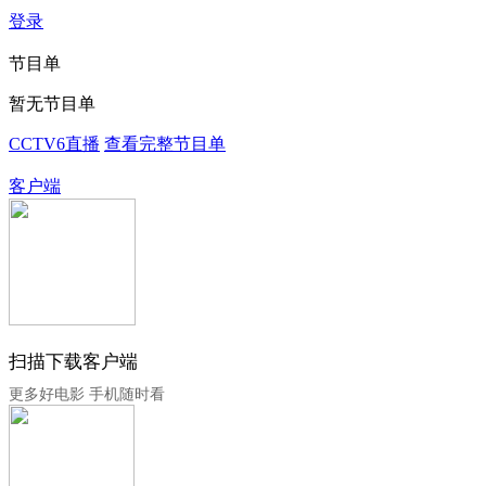
登录
节目单
暂无节目单
CCTV6直播
查看完整节目单
客户端
扫描下载客户端
更多好电影 手机随时看