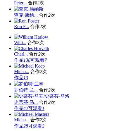
Peter...
合作
2
次
查克·康纳...
合作
2
次
Ron F...
合作
2
次
Willi...
合作
2
次
Charl...
合作
2
次
作品
138
可观看
7
Micha...
合作
2
次
作品
13
罗伯特·兰...
合作
2
次
史蒂芬·马...
合作
2
次
作品
42
可观看
1
Micha...
合作
2
次
作品
28
可观看
2