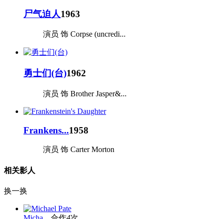
尸气迫人
1963
演员 饰 Corpse (uncredi...
勇士们(台)
1962
演员 饰 Brother Jasper&...
Frankens...
1958
演员 饰 Carter Morton
相关影人
换一换
Micha...
合作
4
次