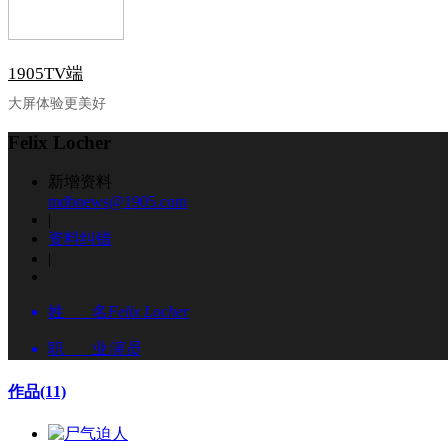
1905TV端
大屏体验更美好
Felix Locher
新增资料
mdbnews@1905.com
|
资料纠错
|
姓 名
Felix Locher
职 业
演员
作品
(11)