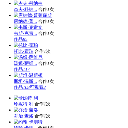
杰夫·科纳...
合作
1
次
唐纳德·普...
合作
1
次
韦斯·克雷...
合作
1
次
作品
85
托比·霍珀
合作
1
次
汤姆·萨维...
合作
1
次
作品
117
斯坦·温斯...
合作
1
次
作品
103
可观看
2
珍妮特·利
合作
1
次
乔治·盖洛
合作
1
次
约翰·卡朋...
合作
1
次