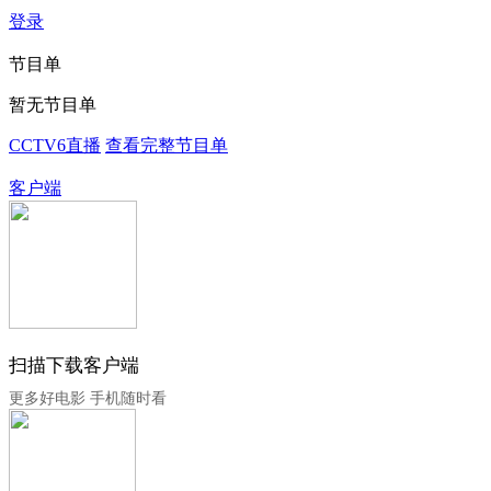
登录
节目单
暂无节目单
CCTV6直播
查看完整节目单
客户端
扫描下载客户端
更多好电影 手机随时看