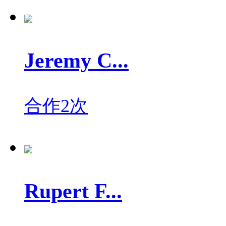
Jeremy C...
合作2次
Rupert F...