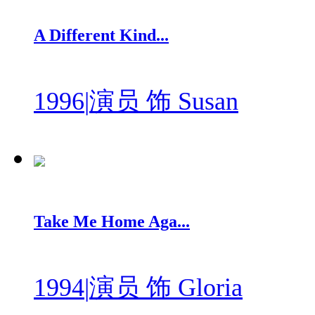
A Different Kind...
1996
|
演员 饰 Susan
Take Me Home Aga...
1994
|
演员 饰 Gloria