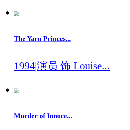
The Yarn Princes...
1994
|
演员 饰 Louise...
Murder of Innoce...