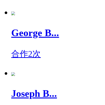
George B...
合作2次
Joseph B...