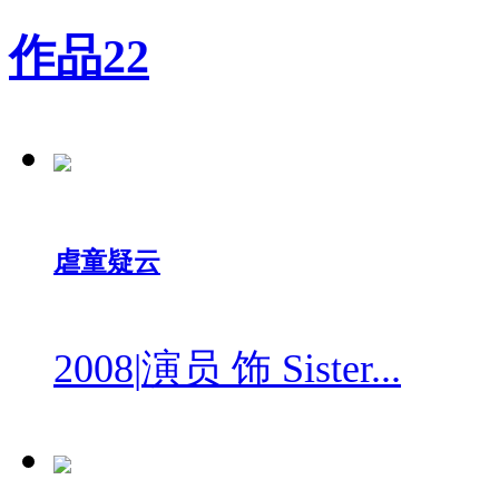
作品
22
虐童疑云
2008
|
演员 饰 Sister...