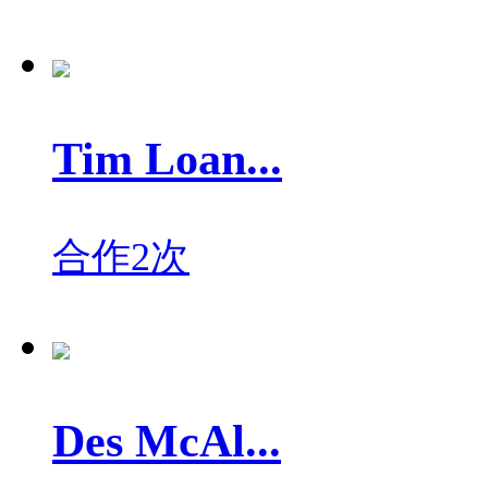
Tim Loan...
合作2次
Des McAl...