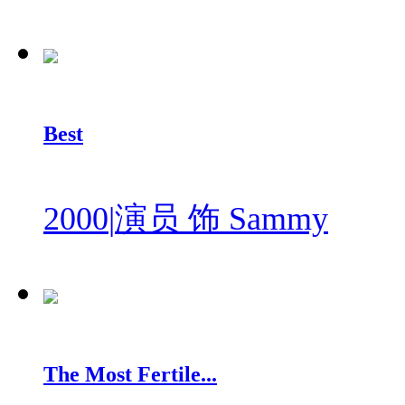
Best
2000
|
演员 饰 Sammy
The Most Fertile...