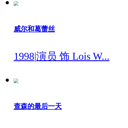
威尔和葛蕾丝
1998
|
演员 饰 Lois W...
查森的最后一天