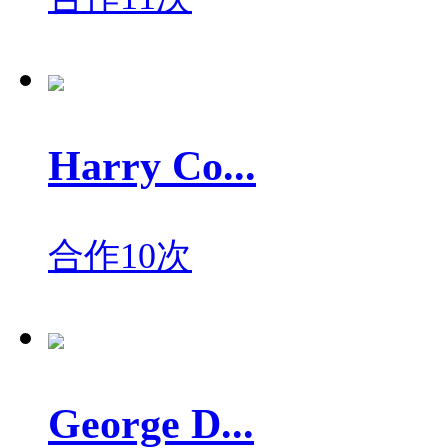
Harry Co...
合作10次
George D...