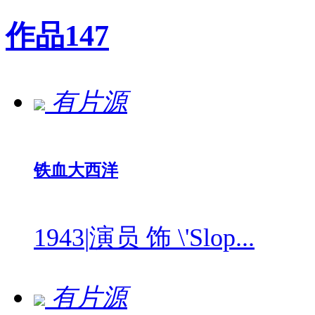
作品
147
有片源
铁血大西洋
1943
|
演员 饰 \'Slop...
有片源