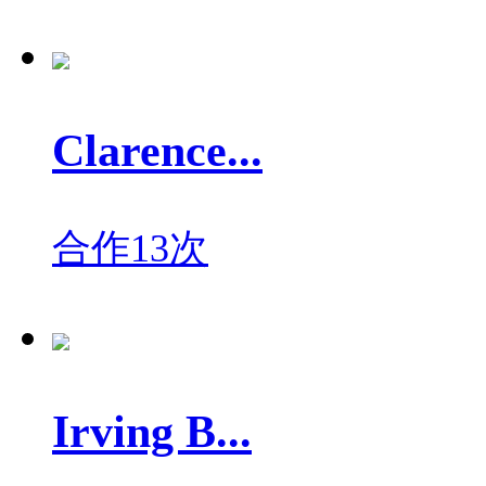
Clarence...
合作13次
Irving B...