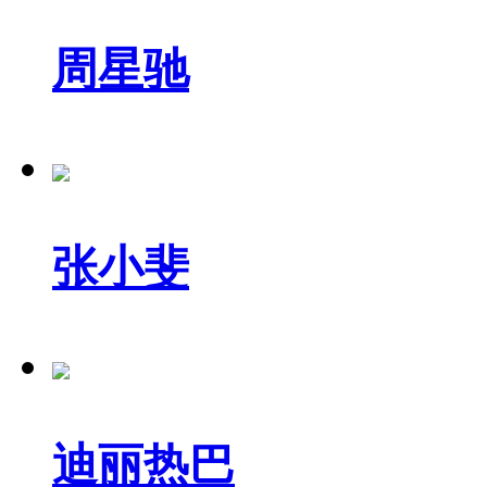
周星驰
张小斐
迪丽热巴