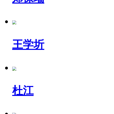
王学圻
杜江