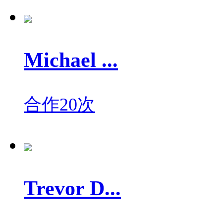
Michael ...
合作20次
Trevor D...