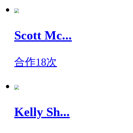
Scott Mc...
合作18次
Kelly Sh...