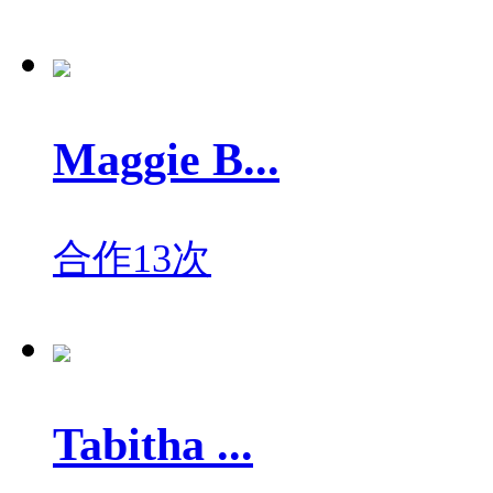
Maggie B...
合作13次
Tabitha ...