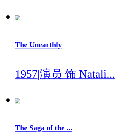
The Unearthly
1957
|
演员 饰 Natali...
The Saga of the ...