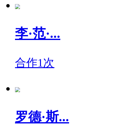
李·范·...
合作1次
罗德·斯...