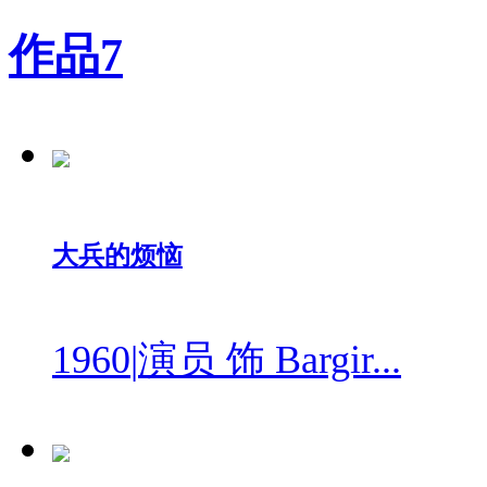
作品
7
大兵的烦恼
1960
|
演员 饰 Bargir...