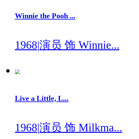
Winnie the Pooh ...
1968
|
演员 饰 Winnie...
Live a Little, L...
1968
|
演员 饰 Milkma...