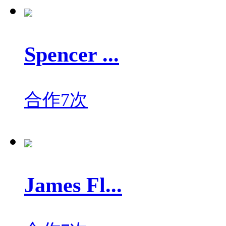
Spencer ...
合作7次
James Fl...