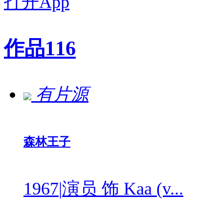
打开App
作品
116
有片源
森林王子
1967
|
演员 饰 Kaa (v...