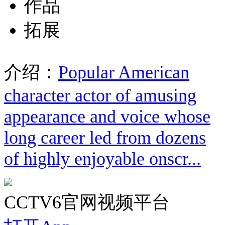
作品
拓展
介绍：
Popular American
character actor of amusing
appearance and voice whose
long career led from dozens
of highly enjoyable onscr...
CCTV6官网视频平台