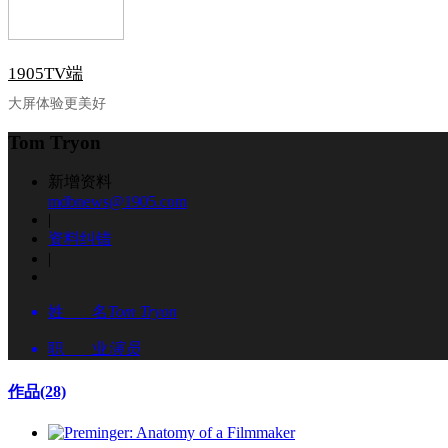
1905TV端
大屏体验更美好
Tom Tryon
新增资料
mdbnews@1905.com
|
资料纠错
|
姓 名
Tom Tryon
职 业
演员
作品
(28)