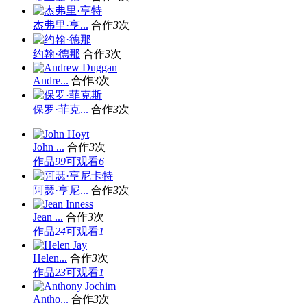
杰弗里·亨...
合作
3
次
约翰·德那
合作
3
次
Andre...
合作
3
次
保罗·菲克...
合作
3
次
John ...
合作
3
次
作品
99
可观看
6
阿瑟·亨尼...
合作
3
次
Jean ...
合作
3
次
作品
24
可观看
1
Helen...
合作
3
次
作品
23
可观看
1
Antho...
合作
3
次