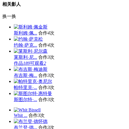
相关影人
换一换
斯利姆·佩...
合作
4
次
约翰·萨克...
合作
4
次
莱斯利·尼...
合作
3
次
作品
189
可观看
2
布吉斯·梅...
合作
3
次
帕特里克·...
合作
3
次
斯图尔特·...
合作
3
次
Whit ...
合作
3
次
布兰登·德...
合作
3
次