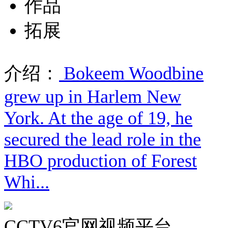
作品
拓展
介绍：
Bokeem Woodbine
grew up in Harlem New
York. At the age of 19, he
secured the lead role in the
HBO production of Forest
Whi...
CCTV6官网视频平台