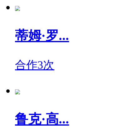
蒂姆·罗...
合作3次
鲁克·高...