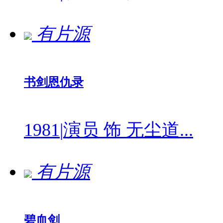
有片源
书剑恩仇录
1981
|
演员 饰 无尘道...
有片源
碧血剑