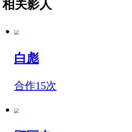
相关影人
白彪
合作15次