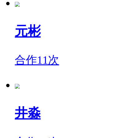
元彬
合作11次
井淼