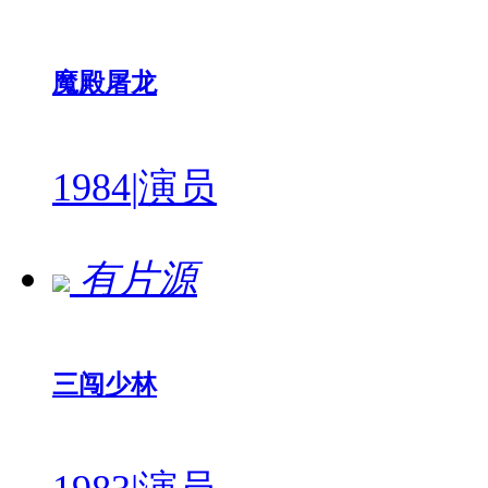
魔殿屠龙
1984
|
演员
有片源
三闯少林