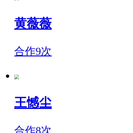
黄薇薇
合作9次
王憾尘
合作8次