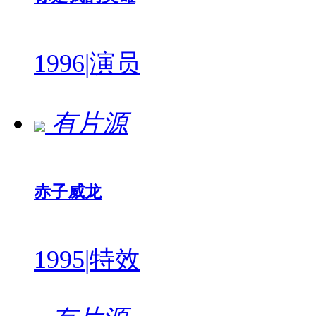
1996
|
演员
有片源
赤子威龙
1995
|
特效