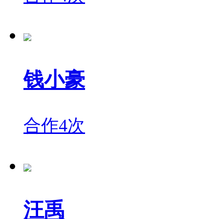
钱小豪
合作4次
汪禹