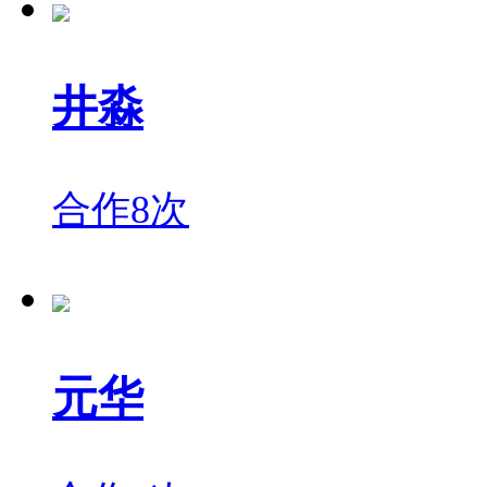
井淼
合作8次
元华