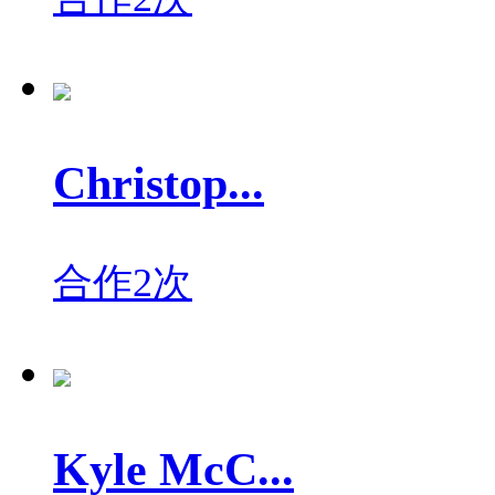
Christop...
合作2次
Kyle McC...