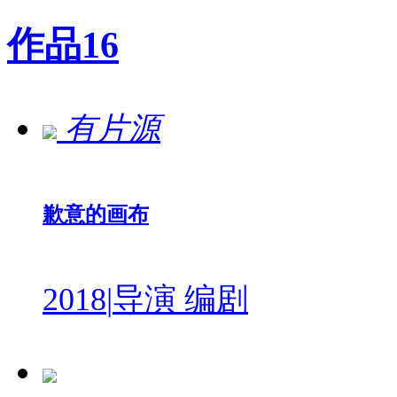
作品
16
有片源
歉意的画布
2018
|
导演 编剧