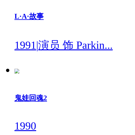
L·A·故事
1991
|
演员 饰 Parkin...
鬼娃回魂2
1990